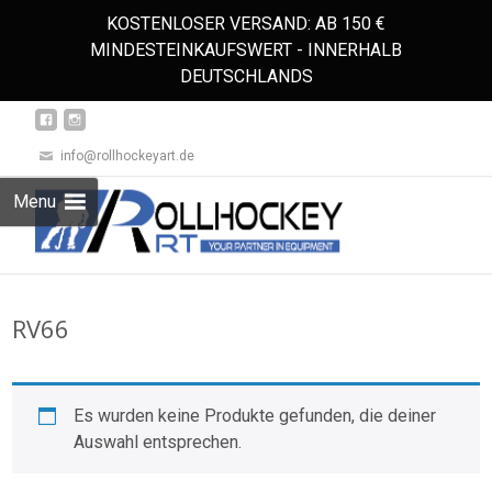
KOSTENLOSER VERSAND: AB 150 €
MINDESTEINKAUFSWERT - INNERHALB
DEUTSCHLANDS
info@rollhockeyart.de
Skip
Menu
to
Suchen
content
nach:
RV66
Es wurden keine Produkte gefunden, die deiner
Auswahl entsprechen.