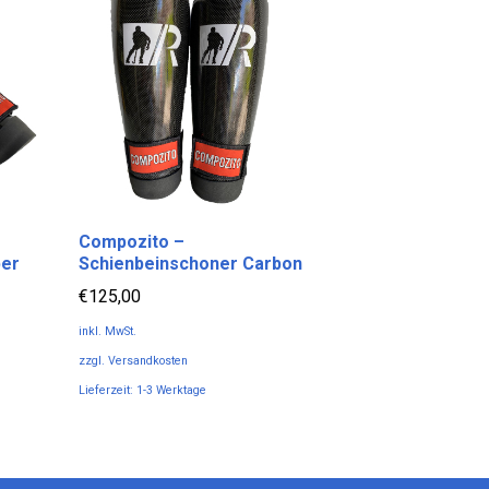
Compozito –
ber
Schienbeinschoner Carbon
€
125,00
inkl. MwSt.
zzgl.
Versandkosten
Lieferzeit:
1-3 Werktage
Dieses
Produkt
weist