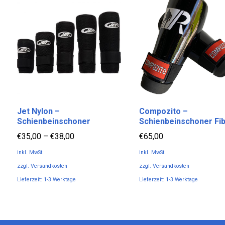
Jet Nylon –
Compozito –
Schienbeinschoner
Schienbeinschoner Fi
€
35,00
–
€
38,00
€
65,00
inkl. MwSt.
inkl. MwSt.
zzgl.
Versandkosten
zzgl.
Versandkosten
Lieferzeit:
1-3 Werktage
Lieferzeit:
1-3 Werktage
Dieses
Dieses
Produkt
Produkt
weist
weist