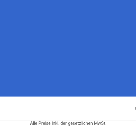
mehrere
Varianten
auf.
Die
Optionen
können
auf
der
Produktseite
gewählt
werden
Alle Preise inkl. der gesetzlichen MwSt.