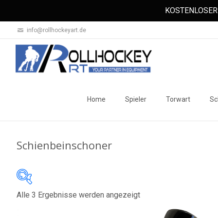
KOSTENLOSER 
info@rollhockeyart.de
Skip
to
Home
Spieler
Torwart
Sc
content
Schienbeinschoner
Nach
Alle 3 Ergebnisse werden angezeigt
Auf Lager
Beliebtheit
sortiert