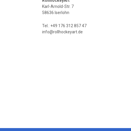
RollhockeyArt
Karl-Arnold-Str. 7
58636 Iserlohn
Tel.: +49 176 312 857 47
info@rollhockeyart.de