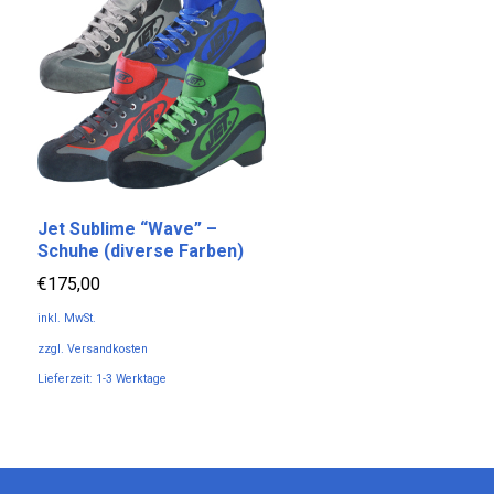
auf.
auf.
Die
Die
Optionen
Optionen
können
können
auf
auf
der
der
Produktseite
Produktseite
gewählt
gewählt
Jet Sublime “Wave” –
werden
werden
Schuhe (diverse Farben)
€
175,00
inkl. MwSt.
zzgl.
Versandkosten
Lieferzeit:
1-3 Werktage
Dieses
Produkt
weist
mehrere