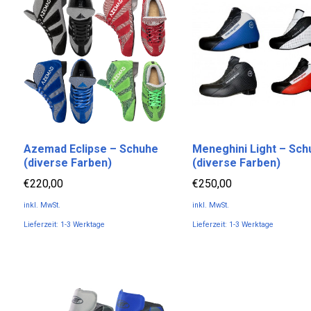
Varianten
mehrere
auf.
Varianten
Die
auf.
Optionen
Die
können
Optionen
auf
können
der
auf
Produktseite
der
gewählt
Produktseite
Azemad Eclipse – Schuhe
Meneghini Light – Sch
werden
gewählt
(diverse Farben)
(diverse Farben)
werden
€
220,00
€
250,00
inkl. MwSt.
inkl. MwSt.
Lieferzeit:
1-3 Werktage
Lieferzeit:
1-3 Werktage
Dieses
Dieses
Produkt
Produkt
weist
weist
mehrere
mehrere
Varianten
Varianten