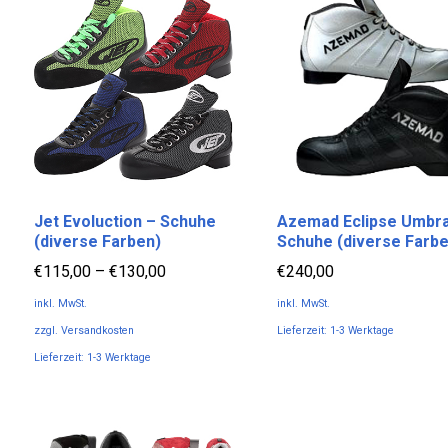
Jet Evoluction – Schuhe
Azemad Eclipse Umbra
(diverse Farben)
Schuhe (diverse Farbe
€
115,00
–
€
130,00
€
240,00
inkl. MwSt.
inkl. MwSt.
zzgl.
Versandkosten
Lieferzeit:
1-3 Werktage
Dieses
Lieferzeit:
1-3 Werktage
Produkt
Dieses
weist
Produkt
mehrere
weist