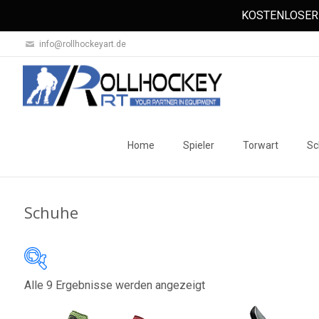
KOSTENLOSER 
info@rollhockeyart.de
Skip
to
Home
Spieler
Torwart
Sc
content
Schuhe
Nach
Alle 9 Ergebnisse werden angezeigt
Auf Lager
Beliebtheit
sortiert