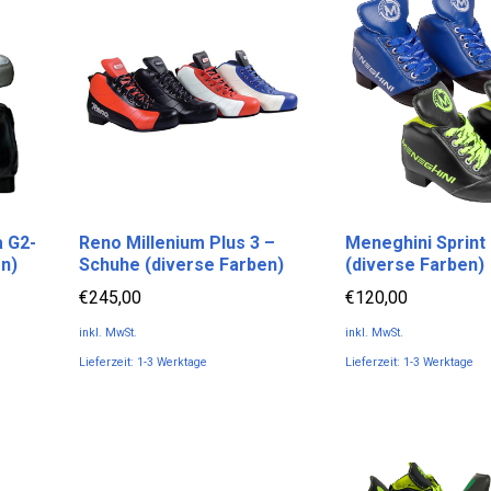
 G2-
Reno Millenium Plus 3 –
Meneghini Sprint
n)
Schuhe (diverse Farben)
(diverse Farben)
€
245,00
€
120,00
inkl. MwSt.
inkl. MwSt.
Lieferzeit:
1-3 Werktage
Lieferzeit:
1-3 Werktage
Dieses
Dieses
Produkt
Produkt
weist
weist
mehrere
mehrere