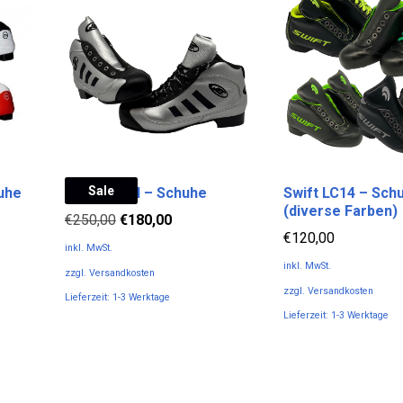
Varianten
Varianten
auf.
auf.
Die
Die
Optionen
Optionen
können
können
auf
auf
der
der
Produktseite
Produktseite
gewählt
gewählt
Sale
uhe
Jet Special – Schuhe
Swift LC14 – Sch
werden
werden
(diverse Farben)
Ursprünglicher
Aktueller
€
250,00
€
180,00
€
120,00
Preis
Preis
inkl. MwSt.
war:
ist:
inkl. MwSt.
zzgl.
Versandkosten
€250,00
€180,00.
zzgl.
Versandkosten
Lieferzeit:
1-3 Werktage
Lieferzeit:
1-3 Werktage
Dieses
Dieses
Produkt
Produkt
weist
weist
mehrere