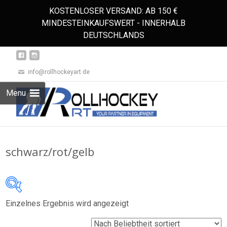
KOSTENLOSER VERSAND: AB 150 €
MINDESTEINKAUFSWERT - INNERHALB
DEUTSCHLANDS
info@rollhockeyart.de
Skip
Menu
to
Suchen
content
nach:
schwarz/rot/gelb
Einzelnes Ergebnis wird angezeigt
Auf Lager