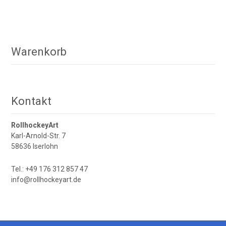
Produkt
weist
mehrere
Varianten
Warenkorb
auf.
Die
Optionen
können
Kontakt
auf
der
RollhockeyArt
Produktseite
Karl-Arnold-Str. 7
gewählt
58636 Iserlohn
werden
Tel.: +49 176 312 857 47
info@rollhockeyart.de