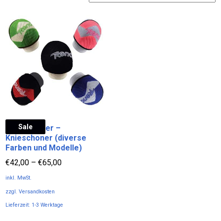
Sale
Reno Master –
Knieschoner (diverse
Farben und Modelle)
€
42,00
–
€
65,00
inkl. MwSt.
zzgl.
Versandkosten
Lieferzeit:
1-3 Werktage
Dieses