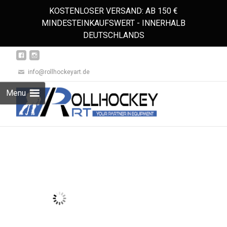
KOSTENLOSER VERSAND: AB 150 €
MINDESTEINKAUFSWERT - INNERHALB
DEUTSCHLANDS
info@rollhockeyart.de
Skip
Menu
to
Suchen
content
nach: