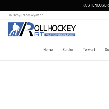
KOSTENLOSER 
info@rollhockeyart.de
Skip
to
Home
Spieler
Torwart
Sc
content