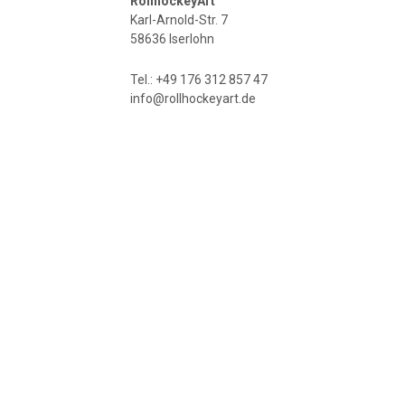
RollhockeyArt
Karl-Arnold-Str. 7
58636 Iserlohn
Tel.: +49 176 312 857 47
info@rollhockeyart.de