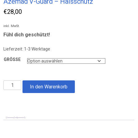
Azemad V-Guard – Halsschutz
€
28,00
inkl. MwSt.
Fühl dich geschützt!
Lieferzeit:
1-3 Werktage
GRÖSSE
Azemad
In den Warenkorb
V-
Guard
-
Halsschutz
Menge