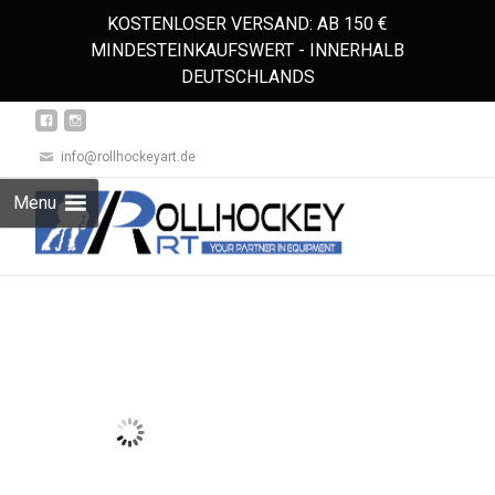
KOSTENLOSER VERSAND: AB 150 €
MINDESTEINKAUFSWERT - INNERHALB
DEUTSCHLANDS
info@rollhockeyart.de
Skip
Menu
to
Suchen
content
nach: