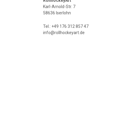
RollhockeyArt
Karl-Arnold-Str. 7
58636 Iserlohn
Tel.: +49 176 312 857 47
info@rollhockeyart.de