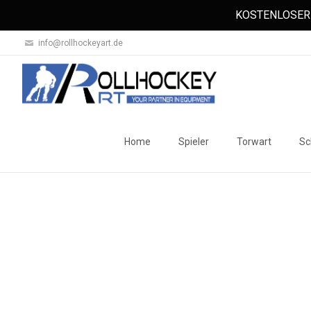
KOSTENLOSER 
info@rollhockeyart.de
Skip
to
Home
Spieler
Torwart
Sc
content