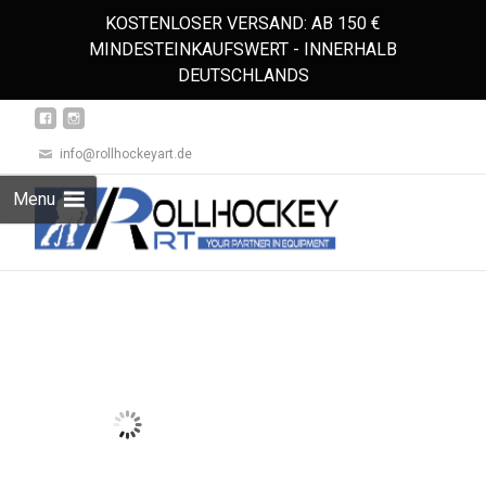
KOSTENLOSER VERSAND: AB 150 €
MINDESTEINKAUFSWERT - INNERHALB
DEUTSCHLANDS
info@rollhockeyart.de
Skip
Menu
to
Suchen
content
nach: