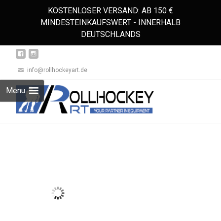
KOSTENLOSER VERSAND: AB 150 €
MINDESTEINKAUFSWERT - INNERHALB
DEUTSCHLANDS
info@rollhockeyart.de
Skip
Menu
to
Suchen
content
nach: