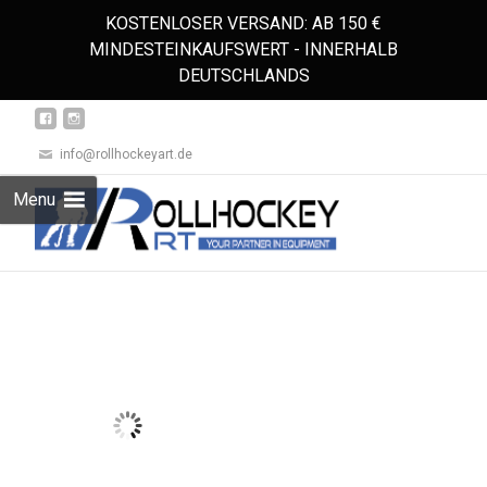
KOSTENLOSER VERSAND: AB 150 €
MINDESTEINKAUFSWERT - INNERHALB
DEUTSCHLANDS
info@rollhockeyart.de
Skip
Menu
to
Suchen
content
nach: