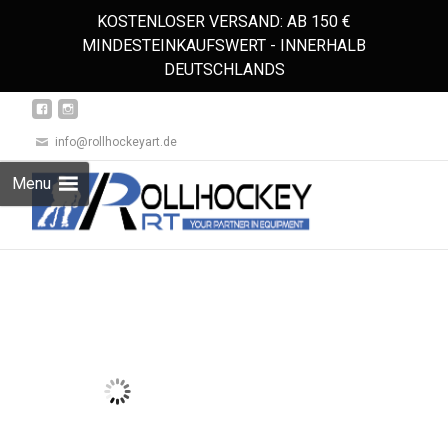
KOSTENLOSER VERSAND: AB 150 €
MINDESTEINKAUFSWERT - INNERHALB
DEUTSCHLANDS
info@rollhockeyart.de
Skip
Menu
to
Suchen
content
nach: