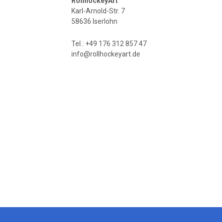
RollhockeyArt
Karl-Arnold-Str. 7
58636 Iserlohn
Tel.: +49 176 312 857 47
info@rollhockeyart.de