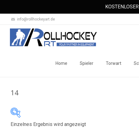
KOSTENLOSER 
info@rollhockeyart.de
Skip
to
Home
Spieler
Torwart
Sc
content
14
Einzelnes Ergebnis wird angezeigt
Auf Lager