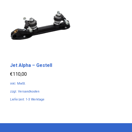
Jet Alpha – Gestell
€
110,00
inkl. MwSt.
zzgl.
Versandkosten
Lieferzeit:
1-3 Werktage
Dieses
Produkt
weist
mehrere