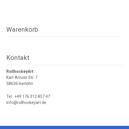
Produkt
weist
weist
mehrere
mehrere
Varianten
Varianten
auf.
Warenkorb
auf.
Die
Die
Optionen
Optionen
können
können
auf
Kontakt
auf
der
der
Produktseite
RollhockeyArt
Produktseite
gewählt
Karl-Arnold-Str. 7
gewählt
werden
58636 Iserlohn
werden
Tel.: +49 176 312 857 47
info@rollhockeyart.de