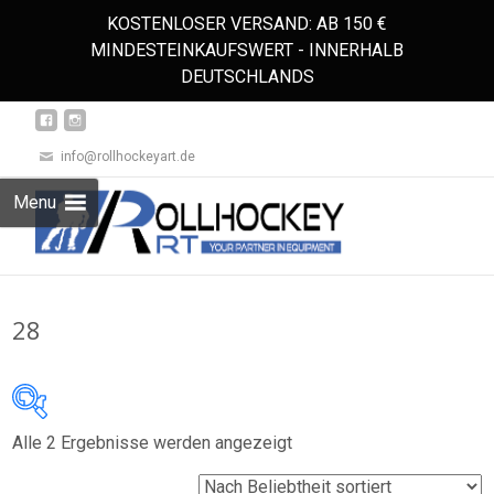
KOSTENLOSER VERSAND: AB 150 €
MINDESTEINKAUFSWERT - INNERHALB
DEUTSCHLANDS
info@rollhockeyart.de
Skip
Menu
to
Suchen
content
nach:
28
Nach
Alle 2 Ergebnisse werden angezeigt
Auf Lager
Beliebtheit