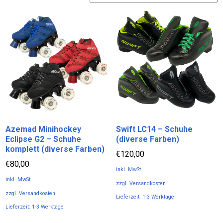
sortiert
Azemad Minihockey
Swift LC14 – Schuhe
Eclipse G2 – Schuhe
(diverse Farben)
komplett (diverse Farben)
€
120,00
€
80,00
inkl. MwSt.
inkl. MwSt.
zzgl.
Versandkosten
zzgl.
Versandkosten
Lieferzeit:
1-3 Werktage
Lieferzeit:
1-3 Werktage
Dieses
Dieses
Produkt