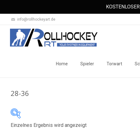
KOSTENLOSER 
info@rollhockeyart.de
Skip
to
Home
Spieler
Torwart
Sc
content
28-36
Einzelnes Ergebnis wird angezeigt
Auf Lager