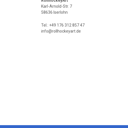
RollhockeyArt
Karl-Arnold-Str. 7
58636 Iserlohn
Tel.: +49 176 312 857 47
info@rollhockeyart.de