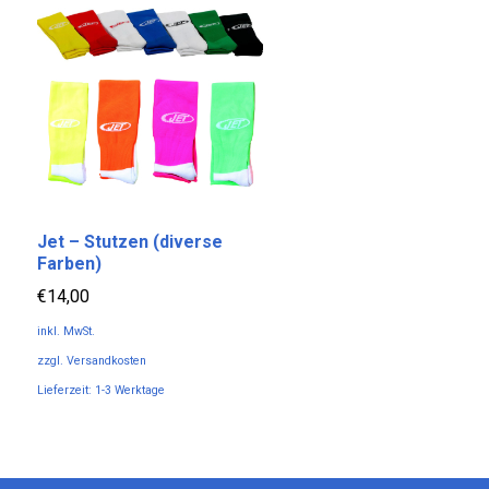
Jet – Stutzen (diverse
Farben)
€
14,00
inkl. MwSt.
zzgl.
Versandkosten
Lieferzeit:
1-3 Werktage
Dieses
Produkt
weist