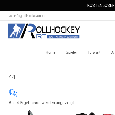
KOSTENLOSER 
info@rollhockeyart.de
Skip
to
Home
Spieler
Torwart
Sc
content
44
Nach
Alle 4 Ergebnisse werden angezeigt
Auf Lager
Beliebtheit
sortiert