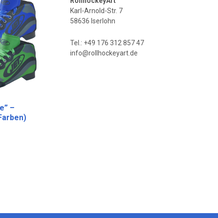
RollhockeyArt
Karl-Arnold-Str. 7
58636 Iserlohn
Tel.: +49 176 312 857 47
info@rollhockeyart.de
e” –
Farben)