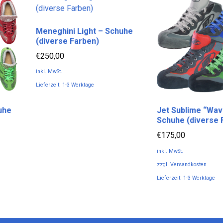
Meneghini Light – Schuhe
(diverse Farben)
€
250,00
inkl. MwSt.
Lieferzeit:
1-3 Werktage
Dieses
Produkt
uhe
Jet Sublime “Wav
Schuhe (diverse 
weist
mehrere
€
175,00
Varianten
inkl. MwSt.
auf.
zzgl.
Versandkosten
Die
Lieferzeit:
1-3 Werktage
Optionen
Dieses
können
Produkt
auf
weist
der