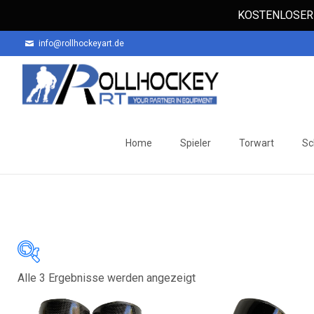
KOSTENLOSER 
info@rollhockeyart.de
Skip
to
Home
Spieler
Torwart
Sc
content
Nach
Alle 3 Ergebnisse werden angezeigt
Auf Lager
Beliebtheit
sortiert