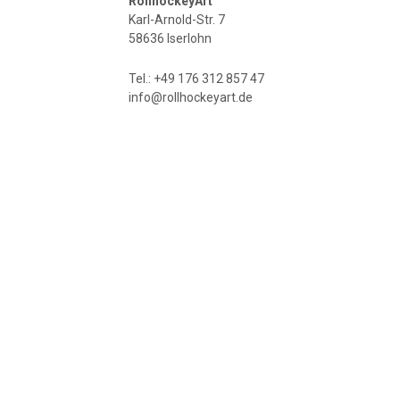
RollhockeyArt
Karl-Arnold-Str. 7
58636 Iserlohn
Tel.: +49 176 312 857 47
info@rollhockeyart.de