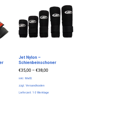
Jet Nylon –
er
Schienbeinschoner
€
35,00
–
€
38,00
inkl. MwSt.
zzgl.
Versandkosten
Lieferzeit:
1-3 Werktage
Dieses
Produkt
weist