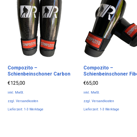
Compozito –
Compozito –
Schienbeinschoner Carbon
Schienbeinschoner Fib
€
125,00
€
65,00
inkl. MwSt.
inkl. MwSt.
zzgl.
Versandkosten
zzgl.
Versandkosten
Lieferzeit:
1-3 Werktage
Lieferzeit:
1-3 Werktage
Dieses
Dieses
Produkt
Produkt
weist
weist