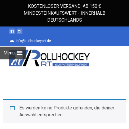
KOSTENLOSER VERSAND: AB 150 €
MINDESTEINKAUFSWERT - INNERHALB
DEUTSCHLANDS
info@rollhockeyart.de
Skip
Menu
to
Suchen
content
nach:
Es wurden keine Produkte gefunden, die deiner
Auswahl entsprechen.