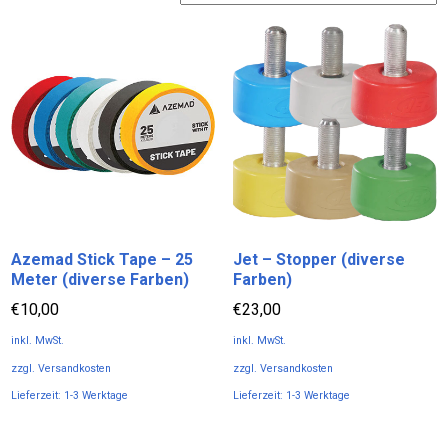
sortiert
Azemad Stick Tape – 25
Jet – Stopper (diverse
Meter (diverse Farben)
Farben)
€
10,00
€
23,00
inkl. MwSt.
inkl. MwSt.
zzgl.
Versandkosten
zzgl.
Versandkosten
Lieferzeit:
1-3 Werktage
Lieferzeit:
1-3 Werktage
Dieses
Dieses
Produkt
Produkt