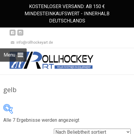
KOSTENLOSER VERSAND: AB 150 €
MINDESTEINKAUFSWERT - INNERHALB
DEUTSCHLANDS
info@rollhockeyart.de
Skip
Menu
to
Suchen
content
nach:
gelb
Nach
Alle 7 Ergebnisse werden angezeigt
Auf Lager
Beliebtheit