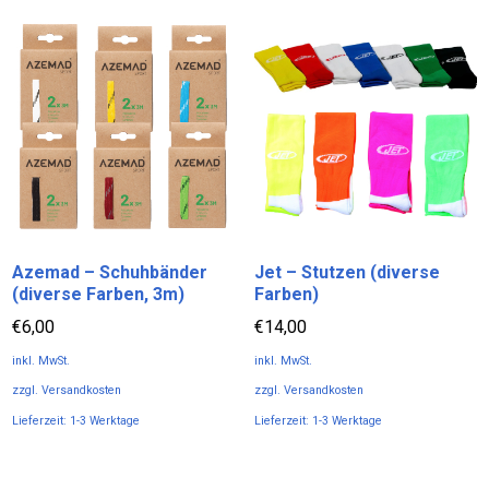
weist
weist
mehrere
mehrere
Varianten
Varianten
auf.
auf.
Die
Die
Optionen
Optionen
können
können
auf
auf
der
der
Produktseite
Produktseite
Azemad – Schuhbänder
Jet – Stutzen (diverse
gewählt
gewählt
(diverse Farben, 3m)
Farben)
werden
werden
€
6,00
€
14,00
inkl. MwSt.
inkl. MwSt.
zzgl.
Versandkosten
zzgl.
Versandkosten
Lieferzeit:
1-3 Werktage
Lieferzeit:
1-3 Werktage
Dieses
Dieses
Produkt
Produkt