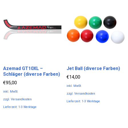
weist
weist
mehrere
mehrere
Varianten
Varianten
auf.
auf.
Die
Die
Optionen
Optionen
können
können
auf
auf
der
der
Produktseite
Produktseite
Azemad GT10XL –
Jet Ball (diverse Farben)
gewählt
gewählt
Schläger (diverse Farben)
€
14,00
werden
werden
€
95,00
inkl. MwSt.
inkl. MwSt.
zzgl.
Versandkosten
zzgl.
Versandkosten
Lieferzeit:
1-3 Werktage
Lieferzeit:
1-3 Werktage
Dieses
Dieses
Produkt
Produkt
weist