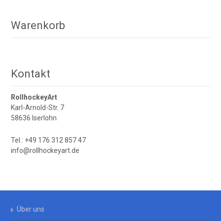
mehrere
Varianten
Warenkorb
auf.
Die
Optionen
können
Kontakt
auf
der
RollhockeyArt
Produktseite
Karl-Arnold-Str. 7
gewählt
58636 Iserlohn
werden
Tel.: +49 176 312 857 47
info@rollhockeyart.de
Über uns