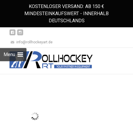
KOSTENLOSER VERSAND: AB 150 €
MINDESTEINKAUFSWERT - INNERHALB
DEUTSCHLANDS
info@rollhockeyart.de
Skip
Menu
to
Suchen
content
nach: