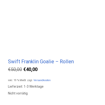
Swift Franklin Goalie – Rollen
Ursprünglicher
Aktueller
€
50,00
€
40,00
Preis
Preis
inkl. 19 % MwSt.
zzgl.
Versandkosten
war:
ist:
Lieferzeit:
1-3 Werktage
€50,00
€40,00.
Nicht vorrätig