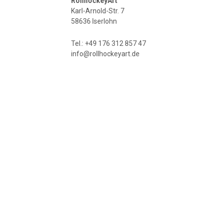
RollhockeyArt
Karl-Arnold-Str. 7
58636 Iserlohn
Tel.: +49 176 312 857 47
info@rollhockeyart.de