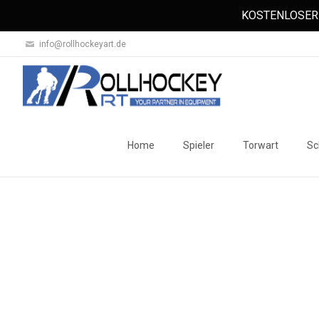
KOSTENLOSER 
info@rollhockeyart.de
Skip
to
Home
Spieler
Torwart
Sc
content