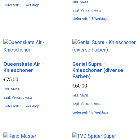
der
der
inkl. MwSt.
Lieferzeit:
1-3 Werktage
Produktseite
Produktseite
zzgl.
Versandkosten
Dieses
gewählt
gewählt
Lieferzeit:
1-3 Werktage
Produkt
werden
werden
Dieses
weist
Produkt
mehrere
weist
Varianten
mehrere
auf.
Varianten
Die
Queenskate Air –
Genial Supra –
auf.
Optionen
Knieschoner
Knieschoner (diverse
Die
können
Farben)
Optionen
€
75,00
auf
€
60,00
können
der
inkl. MwSt.
auf
Produktseite
inkl. MwSt.
zzgl.
Versandkosten
der
gewählt
zzgl.
Versandkosten
Lieferzeit:
1-3 Werktage
Produktseite
werden
Lieferzeit:
1-3 Werktage
Dieses
gewählt
Dieses
Produkt
werden
Produkt
weist
weist
mehrere