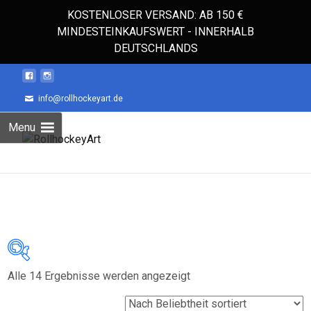
KOSTENLOSER VERSAND: AB 150 €
MINDESTEINKAUFSWERT - INNERHALB
DEUTSCHLANDS
info@rollhockeyart.de
Skip
Menu
to
Suchen
content
nach:
Nach
Alle 14 Ergebnisse werden angezeigt
Auf Lager
Beliebtheit
sortiert