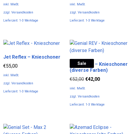
können
können
inkl. MwSt.
inkl. MwSt.
auf
auf
zzgl.
Versandkosten
zzgl.
Versandkosten
der
der
Lieferzeit:
1-3 Werktage
Lieferzeit:
1-3 Werktage
Produktseite
Produktseite
Dieses
Dieses
gewählt
gewählt
Produkt
Produkt
werden
werden
weist
weist
mehrere
mehrere
Jet Reflex – Knieschoner
Varianten
Varianten
Sale
Genial REV – Knieschoner
auf.
auf.
€
55,00
(diverse Farben)
Die
Die
inkl. MwSt.
Ursprünglicher
Aktueller
Optionen
Optionen
€
52,00
€
42,00
zzgl.
Versandkosten
Preis
Preis
können
können
inkl. MwSt.
Lieferzeit:
1-3 Werktage
war:
ist:
auf
auf
zzgl.
Versandkosten
Dieses
€52,00
€42,00.
der
der
Lieferzeit:
1-3 Werktage
Produkt
Produktseite
Produktseite
Dieses
weist
gewählt
gewählt
Produkt
mehrere
werden
werden
weist
Varianten