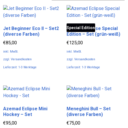
Special Edition
Jet Beginner Eco II – Set2
Azemad Eclipse Special
(diverse Farben)
Edition – Set (grün-weiß)
€
85,00
€
125,00
inkl. MwSt.
inkl. MwSt.
zzgl.
Versandkosten
zzgl.
Versandkosten
Lieferzeit:
1-3 Werktage
Lieferzeit:
1-3 Werktage
Dieses
Dieses
Produkt
Produkt
weist
weist
mehrere
mehrere
Varianten
Varianten
Azemad Eclipse Mini
Meneghini Bull – Set
auf.
auf.
Hockey – Set
(diverse Farben)
Die
Die
Optionen
Optionen
€
95,00
€
75,00