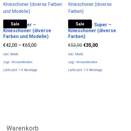
mehrere
Varianten
Varianten
auf.
auf.
Die
Sale
Sale
Reno Master –
TVD Spider Super –
Die
Optionen
Knieschoner (diverse
Knieschoner (diverse
Optionen
können
Farben und Modelle)
Farben)
können
auf
Ursprünglicher
Aktueller
€
42,00
–
€
65,00
€
53,00
€
35,00
auf
der
Preis
Preis
der
Produktseite
inkl. MwSt.
inkl. MwSt.
war:
ist:
Produktseite
gewählt
zzgl.
Versandkosten
zzgl.
Versandkosten
€53,00
€35,00.
gewählt
werden
Lieferzeit:
1-3 Werktage
Lieferzeit:
1-3 Werktage
werden
Dieses
Dieses
Produkt
Produkt
weist
weist
mehrere
mehrere
Varianten
Varianten
auf.
auf.
Die
Die
Optionen
Optionen
Warenkorb