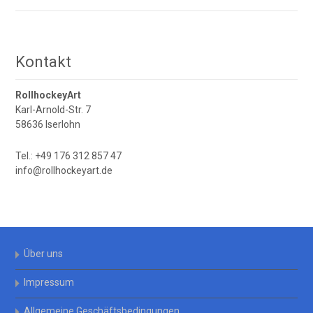
können
können
auf
auf
der
der
Produktseite
Produktseite
Kontakt
gewählt
gewählt
werden
werden
RollhockeyArt
Karl-Arnold-Str. 7
58636 Iserlohn
Tel.: +49 176 312 857 47
info@rollhockeyart.de
Über uns
Impressum
Allgemeine Geschäftsbedingungen