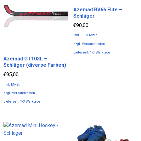
Azemad RV66 Elite –
Schläger
€
90,00
inkl. 19 % MwSt.
zzgl.
Versandkosten
Lieferzeit:
1-3 Werktage
Azemad GT10XL –
Schläger (diverse Farben)
€
95,00
inkl. MwSt.
zzgl.
Versandkosten
Lieferzeit:
1-3 Werktage
Dieses
Produkt
weist
mehrere
Varianten