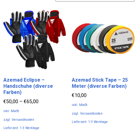
sortiert
Azemad Eclipse –
Azemad Stick Tape – 25
Handschuhe (diverse
Meter (diverse Farben)
Farben)
€
10,00
€
50,00
–
€
65,00
inkl. MwSt.
inkl. MwSt.
zzgl.
Versandkosten
zzgl.
Versandkosten
Lieferzeit:
1-3 Werktage
Lieferzeit:
1-3 Werktage
Dieses
Dieses
Produkt