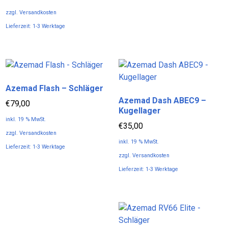
zzgl.
Versandkosten
Lieferzeit:
1-3 Werktage
Dieses
Produkt
weist
mehrere
Azemad Flash – Schläger
Varianten
Azemad Dash ABEC9 –
auf.
€
79,00
Kugellager
Die
inkl. 19 % MwSt.
Optionen
€
35,00
zzgl.
Versandkosten
können
inkl. 19 % MwSt.
Lieferzeit:
1-3 Werktage
auf
zzgl.
Versandkosten
der
Lieferzeit:
1-3 Werktage
Produktseite
gewählt
werden