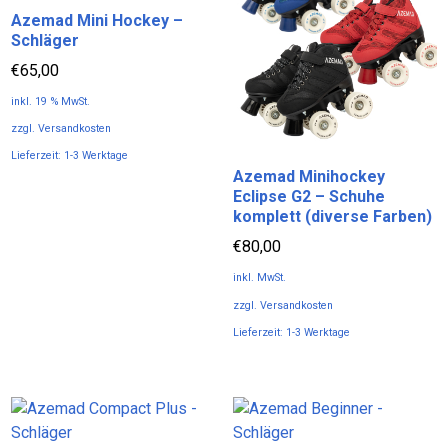
Azemad Mini Hockey –
auf.
Schläger
Die
Optionen
€
65,00
können
inkl. 19 % MwSt.
auf
zzgl.
Versandkosten
der
Lieferzeit:
1-3 Werktage
Produktseite
Azemad Minihockey
gewählt
Eclipse G2 – Schuhe
werden
komplett (diverse Farben)
€
80,00
inkl. MwSt.
zzgl.
Versandkosten
Lieferzeit:
1-3 Werktage
Dieses
Produkt
weist
mehrere