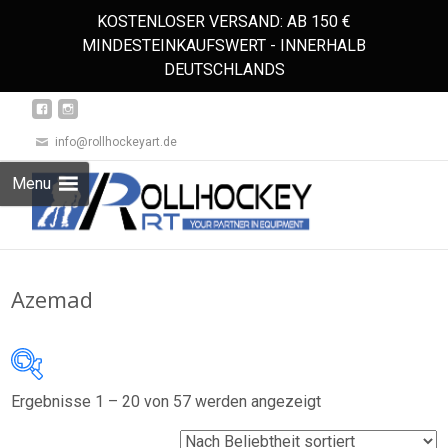
KOSTENLOSER VERSAND: AB 150 €
MINDESTEINKAUFSWERT - INNERHALB
DEUTSCHLANDS
info@rollhockeyart.de
Skip
Menu
to
Suchen
content
nach:
Azemad
Nach
Ergebnisse 1 – 20 von 57 werden angezeigt
Auf Lager
Beliebtheit