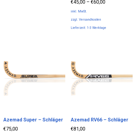
€
45,00
–
€
60,00
mehrere
Varianten
inkl. MwSt.
auf.
zzgl.
Versandkosten
Die
Lieferzeit:
1-3 Werktage
Optionen
Dieses
können
Produkt
auf
weist
der
mehrere
Produktseite
Varianten
gewählt
auf.
werden
Die
Optionen
können
auf
der
Produktseite
Azemad Super – Schläger
Azemad RV66 – Schläger
gewählt
€
75,00
€
81,00
werden