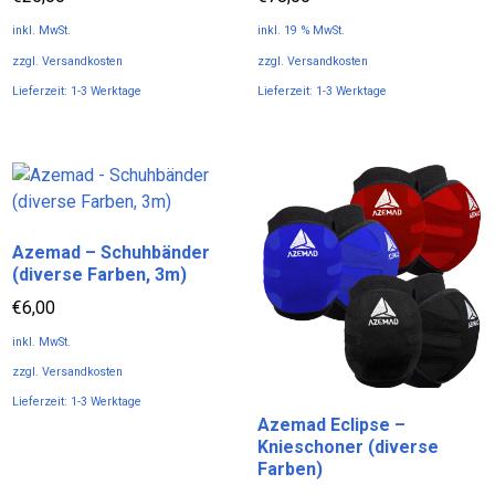
können
inkl. MwSt.
inkl. 19 % MwSt.
auf
zzgl.
Versandkosten
zzgl.
Versandkosten
der
Lieferzeit:
1-3 Werktage
Lieferzeit:
1-3 Werktage
Produktseite
Dieses
gewählt
Produkt
werden
weist
mehrere
Varianten
Azemad – Schuhbänder
auf.
(diverse Farben, 3m)
Die
Optionen
€
6,00
können
inkl. MwSt.
auf
zzgl.
Versandkosten
der
Lieferzeit:
1-3 Werktage
Produktseite
Azemad Eclipse –
Dieses
gewählt
Knieschoner (diverse
Produkt
werden
Farben)
weist