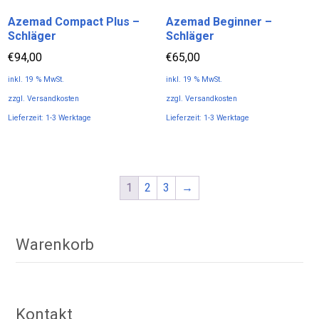
Varianten
Azemad Compact Plus –
Azemad Beginner –
auf.
Schläger
Schläger
Die
Optionen
€
94,00
€
65,00
können
inkl. 19 % MwSt.
inkl. 19 % MwSt.
auf
zzgl.
Versandkosten
zzgl.
Versandkosten
der
Lieferzeit:
1-3 Werktage
Lieferzeit:
1-3 Werktage
Produktseite
gewählt
werden
1
2
3
→
Warenkorb
Kontakt