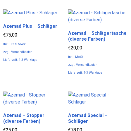
Produkt
weist
weist
mehrere
mehrere
Varianten
Azemad Plus – Schläger
Varianten
auf.
Azemad – Schlägertasche
auf.
Die
€
75,00
(diverse Farben)
Die
Optionen
inkl. 19 % MwSt.
Optionen
€
20,00
können
zzgl.
Versandkosten
können
auf
inkl. MwSt.
Lieferzeit:
1-3 Werktage
auf
der
zzgl.
Versandkosten
der
Produktseite
Lieferzeit:
1-3 Werktage
Produktseite
gewählt
Dieses
gewählt
werden
Produkt
werden
weist
mehrere
Varianten
Azemad – Stopper
Azemad Special –
auf.
(diverse Farben)
Schläger
Die
Optionen
€
25,00
€
78,00